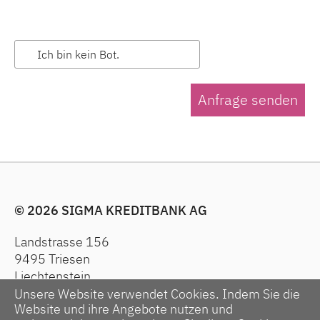
Ich bin kein Bot.
Anfrage senden
© 2026 SIGMA KREDITBANK AG
Landstrasse 156
9495 Triesen
Liechtenstein
Unsere Website verwendet Cookies. Indem Sie die
Karriere
Website und ihre Angebote nutzen und